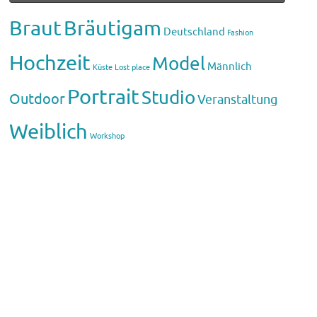
Braut
Bräutigam
Deutschland
Fashion
Hochzeit
Model
Männlich
Küste
Lost place
Portrait
Studio
Outdoor
Veranstaltung
Weiblich
Workshop