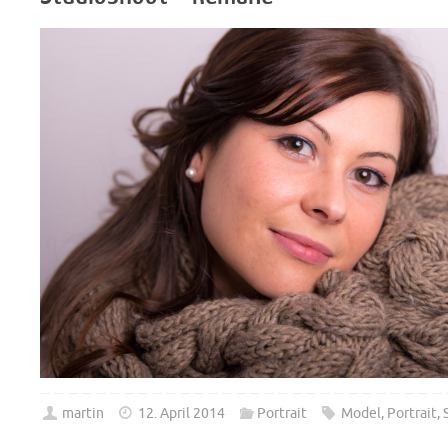
martin
12. April 2014
Portrait
Model
,
Portrait
,