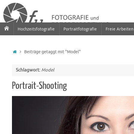
Zum
Inhalt
springen
Zum
Hochzeitsfotografie
Portraitfotografie
Freie Arbeiten 
Inhalt
springen
Startseite
Beiträge getaggt mit "Model"
Schlagwort:
Model
Portrait-Shooting