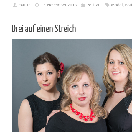
martin
17. November 2013
Portrait
Model
,
Port
Drei auf einen Streich