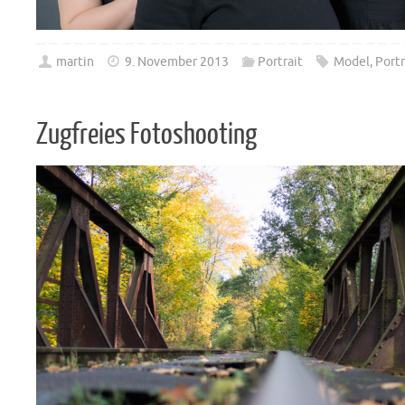
martin
9. November 2013
Portrait
Model
,
Portr
Zugfreies Fotoshooting