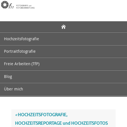
Zum
Inhalt
springen
Zum
Inhalt
springen
Hochzeitsfotografie
Portraitfotografie
Freie Arbeiten (TfP)
Blog
Über mich
«
HOCHZEITSFOTOGRAFIE,
HOCHZEITSREPORTAGE und HOCHZEITSFOTOS