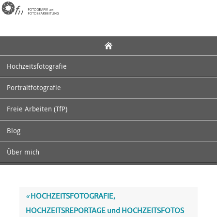
Zum
Inhalt
springen
Zum
Inhalt
springen
Hochzeitsfotografie
Portraitfotografie
Freie Arbeiten (TfP)
Blog
Über mich
«
HOCHZEITSFOTOGRAFIE,
HOCHZEITSREPORTAGE und HOCHZEITSFOTOS