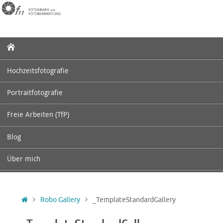
Zum
Inhalt
springen
Zum
Inhalt
springen
Hochzeitsfotografie
Portraitfotografie
Freie Arbeiten (TfP)
Blog
Über mich
Startseite
Robo Gallery
_TemplateStandardGallery