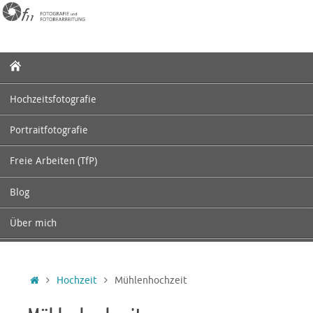
Zum
Inhalt
springen
Zum
Inhalt
springen
Hochzeitsfotografie
Portraitfotografie
Freie Arbeiten (TfP)
Blog
Über mich
Startseite
Hochzeit
Mühlenhochzeit