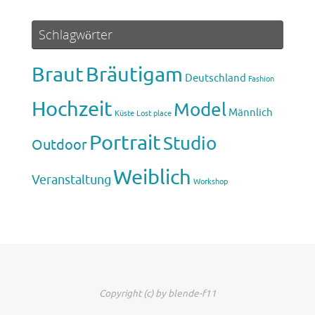
Schlagwörter
Braut
Bräutigam
Deutschland
Fashion
Hochzeit
Model
Männlich
Küste
Lost place
Portrait
Studio
Outdoor
Weiblich
Veranstaltung
Workshop
Copyright (c) by blende-f11