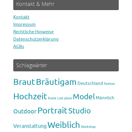
Kontakt & Mehr
Hochzeit Marina & Willi
1. August 2018
Kontakt
Impressum
Rechtliche Hinweise
blende-f11.de im neuen Design
Datenschutzerklärung
30. Dezember 2017
AGBs
Schlagwörter
Braut
Bräutigam
Deutschland
Fashion
Hochzeit
Model
Männlich
Küste
Lost place
Portrait
Studio
Outdoor
Weiblich
Veranstaltung
Workshop