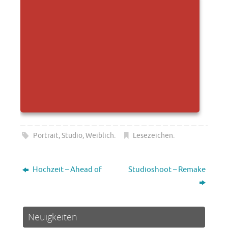
Portrait
,
Studio
,
Weiblich
.
Lesezeichen
.
Hochzeit – Ahead of
Studioshoot – Remake
Neuigkeiten
blende-f11.de im neuen Design