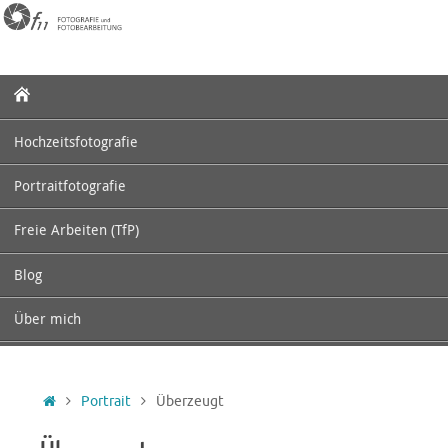
Zum
Inhalt
springen
Zum
Inhalt
springen
Hochzeitsfotografie
Portraitfotografie
Freie Arbeiten (TfP)
Blog
Über mich
Startseite
Portrait
Überzeugt